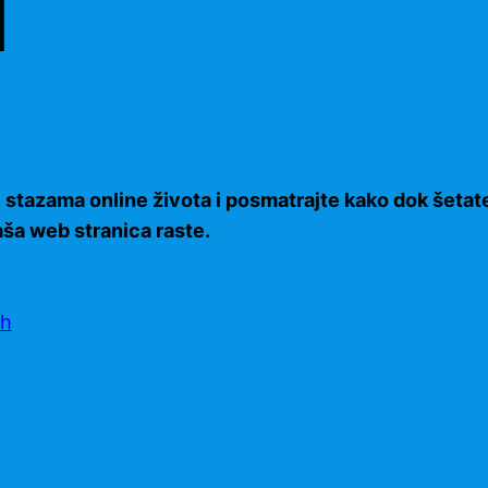
i
 stazama online života i posmatrajte kako dok šetate
ša web stranica raste.
eh