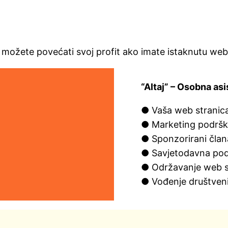
 možete povećati svoj profit ako imate istaknutu web s
“Altaj” – Osobna asi
● Vaša web stranic
● Marketing podrš
● Sponzorirani čla
● Savjetodavna po
● Održavanje web s
● Vođenje društven