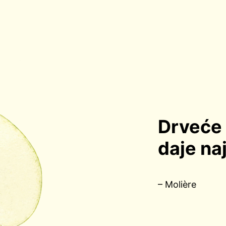
Drveće 
daje na
– Molière