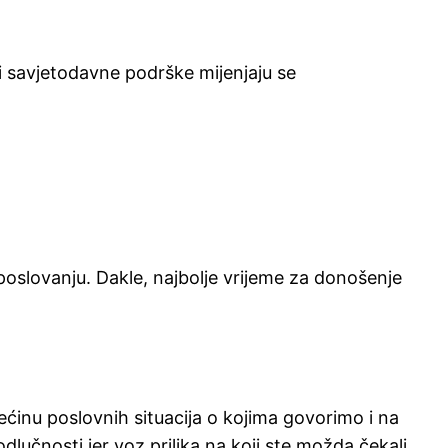
 savjetodavne podrške mijenjaju se
oslovanju. Dakle, najbolje vrijeme za donošenje
većinu poslovnih situacija o kojima govorimo i na
lučnosti jer voz prilika na koji ste možda čekali