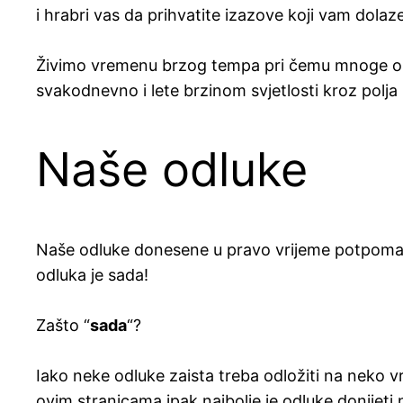
i hrabri vas da prihvatite izazove koji vam dolaze
Živimo vremenu brzog tempa pri čemu mnoge obla
svakodnevno i lete brzinom svjetlosti kroz polj
Naše odluke
Naše odluke donesene u pravo vrijeme potpomažu 
odluka je sada!
Zašto “
sada
“?
Iako neke odluke zaista treba odložiti na neko vr
ovim stranicama ipak najbolje je odluke donijeti 