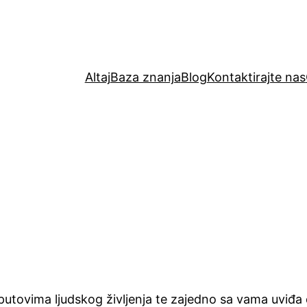
Altaj
Baza znanja
Blog
Kontaktirajte nas
 putovima ljudskog življenja te zajedno sa vama uviđa