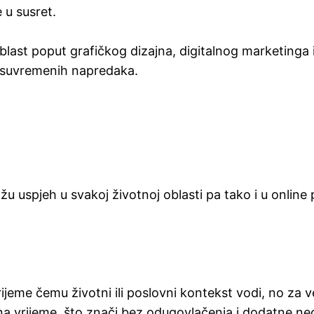
 u susret.
st poput grafičkog dizajna, digitalnog marketinga i
a suvremenih napredaka.
uspjeh u svakoj životnoj oblasti pa tako i u online p
ijeme čemu životni ili poslovni kontekst vodi, no za 
na vrijeme, što znači bez odugovlačenja i dodatne neod