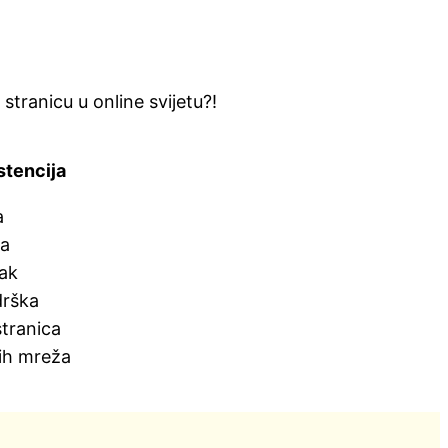
tranicu u online svijetu?!
stencija
a
ka
nak
drška
tranica
ih mreža