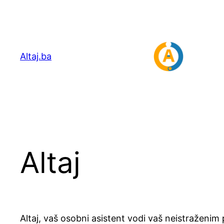
Idi
na
sadržaj
Altaj.ba
Altaj
Altaj, vaš osobni asistent vodi vaš neistraženim