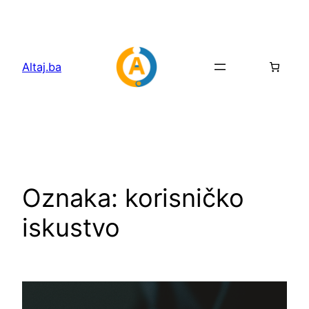
Idi
na
sadržaj
Altaj.ba
Oznaka:
korisničko
iskustvo