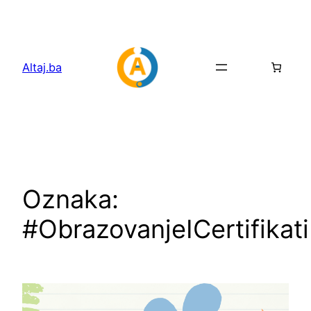
Idi
na
sadržaj
Altaj.ba
Oznaka:
#ObrazovanjeICertifikati