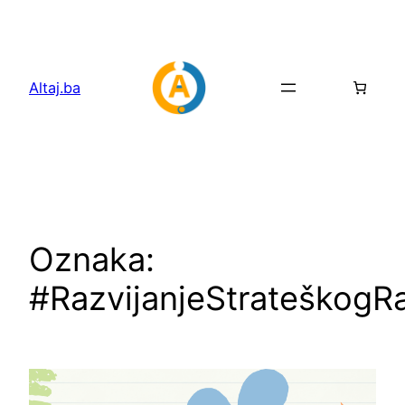
Idi
na
sadržaj
Altaj.ba
Oznaka:
#RazvijanjeStrateškogRa