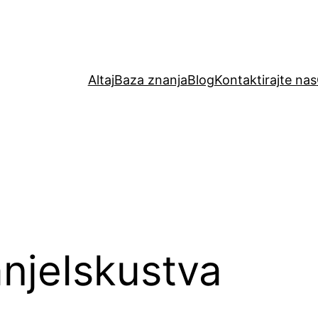
Altaj
Baza znanja
Blog
Kontaktirajte nas
anjeIskustva