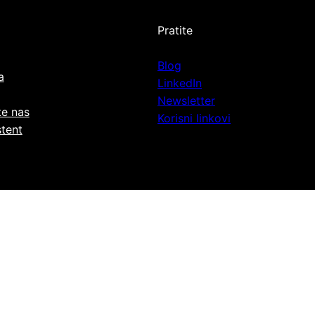
Pratite
Blog
a
LinkedIn
Newsletter
te nas
Korisni linkovi
stent