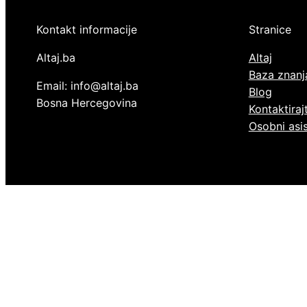
Kontakt informacije
Stranice
Altaj.ba
Altaj
Baza znanj
Email: info@altaj.ba
Blog
Bosna Hercegovina
Kontaktiraj
Osobni asi
LinkedIn
Facebook
Twitter
Instagram
RSS Feed
Sva prava pridržana ©
Altaj.ba