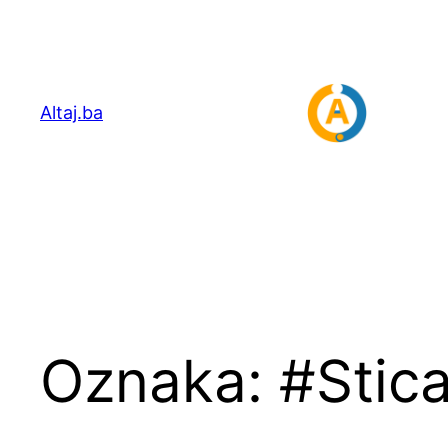
Idi
na
sadržaj
Altaj.ba
Oznaka:
#Stic