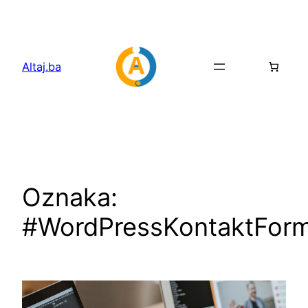
Idi
na
sadržaj
Altaj.ba
Oznaka:
#WordPressKontaktFor