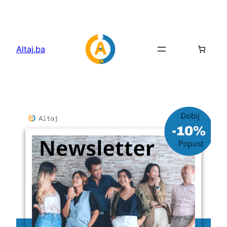
Idi
na
sadržaj
Altaj.ba