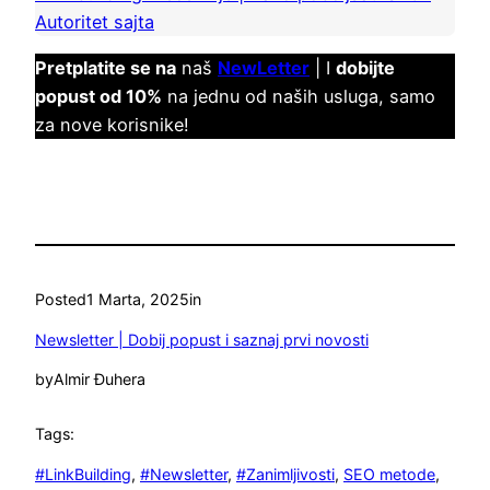
Autoritet sajta
Pretplatite se na
naš
NewLetter
| I
dobijte
popust od 10%
na jednu od naših usluga, samo
za nove korisnike!
Posted
1 Marta, 2025
in
Newsletter | Dobij popust i saznaj prvi novosti
by
Almir Đuhera
Tags:
#LinkBuilding
, 
#Newsletter
, 
#Zanimljivosti
, 
SEO metode
, 