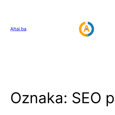
Idi
na
sadržaj
Altaj.ba
Oznaka:
SEO p