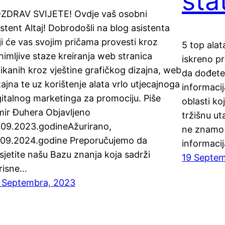
sta
ZDRAV SVIJETE! Ovdje vaš osobni
istent Altaj! Dobrodošli na blog asistenta
ji će vas svojim pričama provesti kroz
5 top alat
nimljive staze kreiranja web stranica
iskreno p
likanih kroz vještine grafičkog dizajna, web
da dođete
zajna te uz korištenje alata vrlo utjecajnoga
informacij
gitalnog marketinga za promociju. Piše
oblasti ko
mir Đuhera Objavljeno
tržišnu ut
.09.2023.godineAžurirano,
ne znamo
.09.2024.godine Preporučujemo da
informaci
sjetite našu Bazu znanja koja sadrži
19 Septem
risne…
 Septembra, 2023