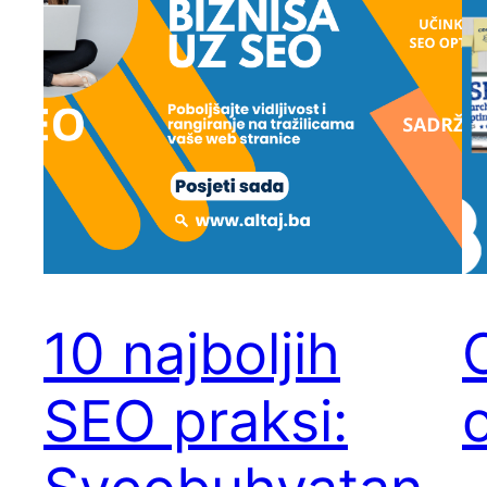
10 najboljih
SEO praksi: