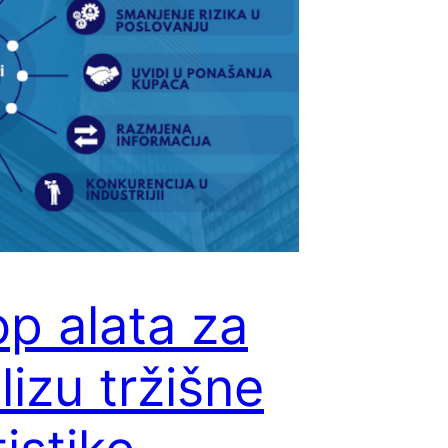
op alata za
lizu tržišne