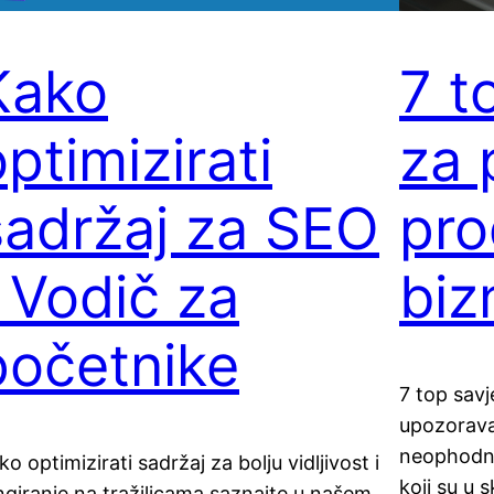
Kako
7 t
ptimizirati
za 
sadržaj za SEO
pro
| Vodič za
biz
početnike
7 top sav
upozorava
neophodno
ko optimizirati sadržaj za bolju vidljivost i
koji su u 
ngiranje na tražilicama saznajte u našem