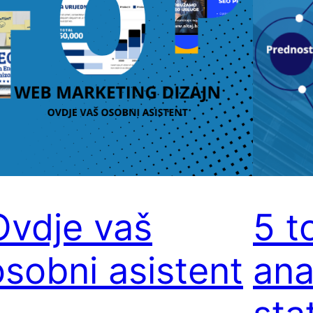
Ovdje vaš
5 t
osobni asistent
ana