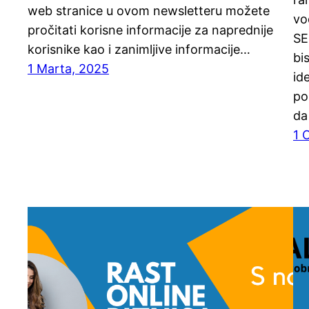
web stranice u ovom newsletteru možete
vo
pročitati korisne informacije za naprednije
SE
korisnike kao i zanimljive informacije…
bi
1 Marta, 2025
id
po
da
1 