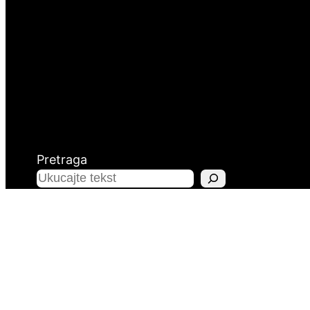
Pretraga
Kontakt informacije
Stranice
Altaj.ba
Altaj
Baza znanj
Email: info@altaj.ba
Blog
Bosna Hercegovina
Kontaktiraj