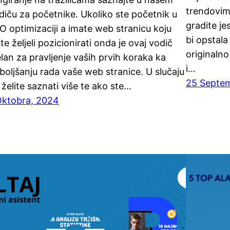
trendovima
diču za početnike. Ukoliko ste početnik u
gradite je
O optimizaciji a imate web stranicu koju
bi opstala
ste željeli pozicionirati onda je ovaj vodič
originaln
elan za pravljenje vaših prvih koraka ka
i…
boljšanju rada vaše web stranice. U slučaju
25 Septe
 želite saznati više te ako ste…
Oktobra, 2024