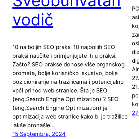
Sveobuhvatan
PO
vodič
as
ko
za
os
10 najboljih SEO praksi 10 najboljih SEO
di
praksi naučite i primjenjujete ih u praksi.
di
Zašto? SEO prakse donose više organskog
Al
prometa, bolje korisničko iskustvo, bolje
27
pozicioniranje na tražilicama i potencijalno
21
veći prihod web stranice. Šta je SEO
po
(eng.Search Engine Optimization) ? SEO
ko
(eng.Search Engine Optimization) je
27
optimizacija web stranice kako bi je tražilice
lakše pronašle…
15 Septembra, 2024