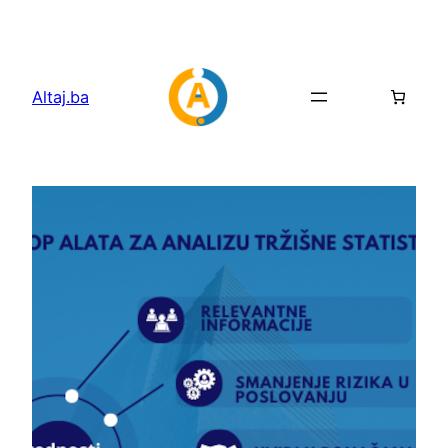
Idi
na
sadržaj
Altaj.ba