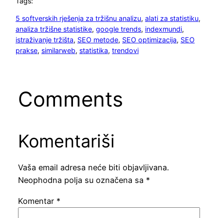
Tags:
5 softverskih rješenja za tržišnu analizu
, 
alati za statistiku
, 
analiza tržišne statistike
, 
google trends
, 
indexmundi
, 
istraživanje tržišta
, 
SEO metode
, 
SEO optimizacija
, 
SEO
prakse
, 
similarweb
, 
statistika
, 
trendovi
Comments
Komentariši
Vaša email adresa neće biti objavljivana.
Neophodna polja su označena sa
*
Komentar
*