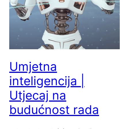
Umjetna
inteligencija |
Utjecaj na
budućnost rada