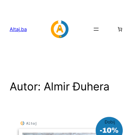
Idi
na
sadržaj
Altaj.ba
Autor:
Almir Đuhera