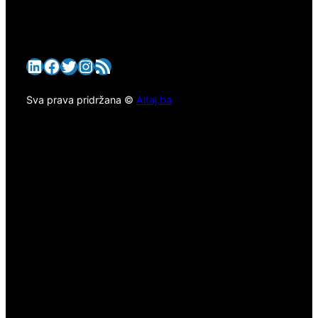
LinkedIn
Facebook
Twitter
Instagram
RSS Feed
Sva prava pridržana ©
Altaj.ba